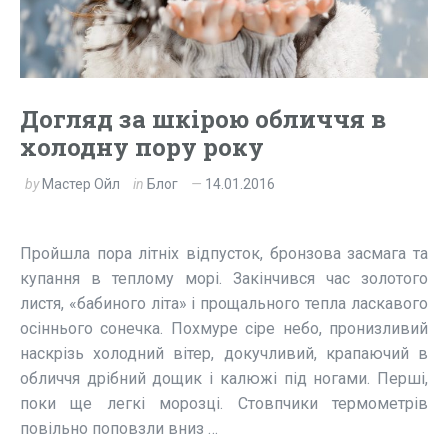
Догляд за шкірою обличчя в
холодну пору року
by
Мастер Ойл
in
Блог
14.01.2016
Пройшла пора літніх відпусток, бронзова засмага та
купання в теплому морі. Закінчився час золотого
листя, «бабиного літа» і прощального тепла ласкавого
осіннього сонечка. Похмуре сіре небо, пронизливий
наскрізь холодний вітер, докучливий, крапаючий в
обличчя дрібний дощик і калюжі під ногами. Перші,
поки ще легкі морозці. Стовпчики термометрів
повільно поповзли вниз …