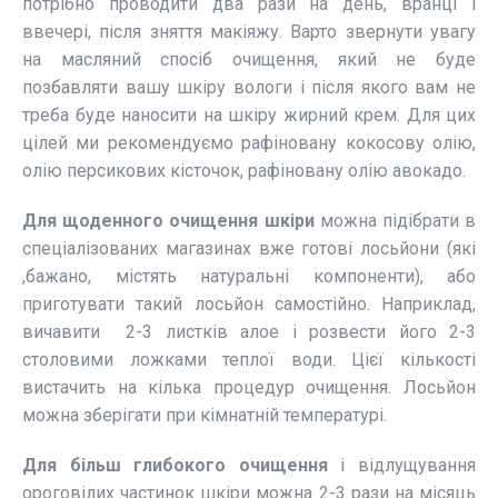
потрібно проводити два рази на день, вранці і
ввечері, після зняття макіяжу. Варто звернути увагу
на масляний спосіб очищення, який не буде
позбавляти вашу шкіру вологи і після якого вам не
треба буде наносити на шкіру жирний крем. Для цих
цілей ми рекомендуємо рафіновану кокосову олію,
олію персикових кісточок, рафіновану олію авокадо.
Для щоденного очищення шкіри
можна підібрати в
спеціалізованих магазинах вже готові лосьйони (які
,бажано, містять натуральні компоненти), або
приготувати такий лосьйон самостійно. Наприклад,
вичавити 2-3 листків алое і розвести його 2-3
столовими ложками теплої води. Цієї кількості
вистачить на кілька процедур очищення. Лосьйон
можна зберігати при кімнатній температурі.
Для більш глибокого очищення
і відлущування
ороговілих частинок шкіри можна 2-3 рази на місяць