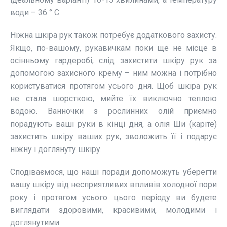
води – 36 ° С.
Ніжна шкіра рук також потребує додаткового захисту.
Якщо, по-вашому, рукавичкам поки ще не місце в
осінньому гардеробі, слід захистити шкіру рук за
допомогою захисного крему – ним можна і потрібно
користуватися протягом усього дня. Щоб шкіра рук
не стала шорсткою, мийте їх виключно теплою
водою. Ванночки з рослинних олій приємно
порадують ваші руки в кінці дня, а олія Ши (каріте)
захистить шкіру ваших рук, зволожить її і подарує
ніжну і доглянуту шкіру.
Сподіваємося, що наші поради допоможуть уберегти
вашу шкіру від несприятливих впливів холодної пори
року і протягом усього цього періоду ви будете
виглядати здоровими, красивими, молодими і
доглянутими.