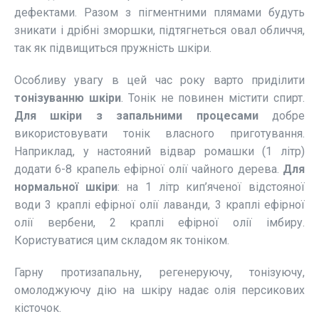
дефектами. Разом з пігментними плямами будуть
зникати і дрібні зморшки, підтягнеться овал обличчя,
так як підвищиться пружність шкіри.
Особливу увагу в цей час року варто приділити
тонізуванню шкіри
. Тонік не повинен містити спирт.
Для шкіри з запальними процесами
добре
використовувати тонік власного приготування.
Наприклад, у настояний відвар ромашки (1 літр)
додати 6-8 крапель ефірної олії чайного дерева.
Для
нормальної шкіри
: на 1 літр кип’яченої відстояної
води 3 краплі ефірної олії лаванди, 3 краплі ефірної
олії вербени, 2 краплі ефірної олії імбиру.
Користуватися цим складом як тоніком.
Гарну протизапальну, регенеруючу, тонізуючу,
омолоджуючу дію на шкіру надає олія персикових
кісточок.