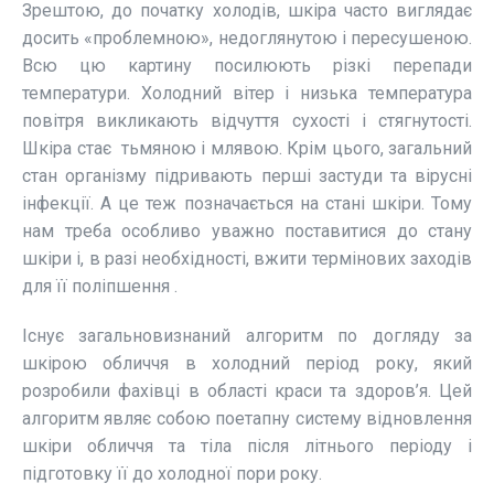
Зрештою, до початку холодів, шкіра часто виглядає
досить «проблемною», недоглянутою і пересушеною.
Всю цю картину посилюють різкі перепади
температури. Холодний вітер і низька температура
повітря викликають відчуття сухості і стягнутості.
Шкіра стає тьмяною і млявою. Крім цього, загальний
стан організму підривають перші застуди та вірусні
інфекції. А це теж позначається на стані шкіри. Тому
нам треба особливо уважно поставитися до стану
шкіри і, в разі необхідності, вжити термінових заходів
для її поліпшення .
Існує загальновизнаний алгоритм по догляду за
шкірою обличчя в холодний період року, який
розробили фахівці в області краси та здоров’я. Цей
алгоритм являє собою поетапну систему відновлення
шкіри обличчя та тіла після літнього періоду і
підготовку її до холодної пори року.