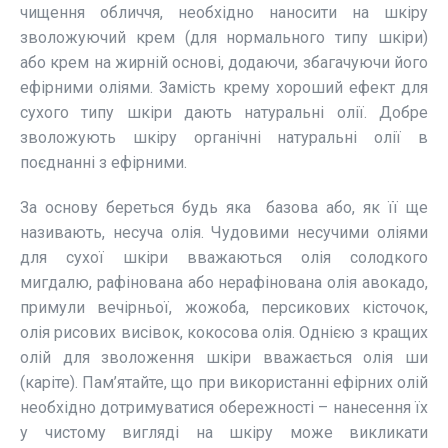
чищення обличчя, необхідно наносити на шкіру
зволожуючий крем (для нормального типу шкіри)
або крем на жирній основі, додаючи, збагачуючи його
ефірними оліями. Замість крему хороший ефект для
сухого типу шкіри дають натуральні олії. Добре
зволожують шкіру органічні натуральні олії в
поєднанні з ефірними.
За основу береться будь яка базова або, як її ще
називають, несуча олія. Чудовими несучими оліями
для сухої шкіри вважаються олія солодкого
мигдалю, рафінована або нерафінована олія авокадо,
примули вечірньої, жожоба, персикових кісточок,
олія рисових висівок, кокосова олія. Однією з кращих
олій для зволоження шкіри вважається олія ши
(каріте). Пам’ятайте, що при використанні ефірних олій
необхідно дотримуватися обережності – нанесення їх
у чистому вигляді на шкіру може викликати