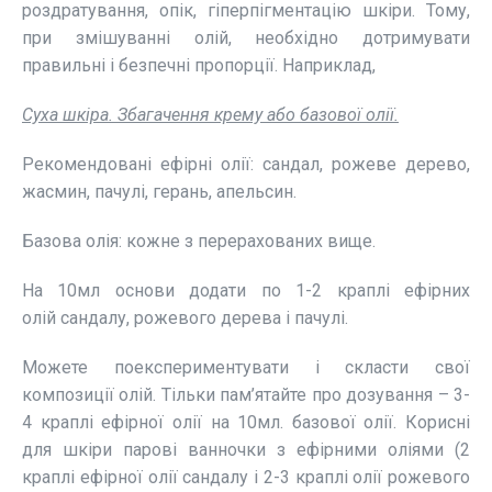
роздратування, опік, гіперпігментацію шкіри. Тому,
при змішуванні олій, необхідно дотримувати
правильні і безпечні пропорції. Наприклад,
Суха шкіра. Збагачення крему або базової олії.
Рекомендовані ефірні олії: сандал, рожеве дерево,
жасмин, пачулі, герань, апельсин.
Базова олія: кожне з перерахованих вище.
На 10мл основи додати по 1-2 краплі ефірних
олій сандалу, рожевого дерева і пачулі.
Можете поекспериментувати і скласти свої
композиції олій. Тільки пам’ятайте про дозування – 3-
4 краплі ефірної олії на 10мл. базової олії. Корисні
для шкіри парові ванночки з ефірними оліями (2
краплі ефірної олії сандалу і 2-3 краплі олії рожевого