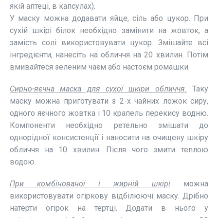
якій аптеці, в капсулах).
У маску можна додавати яйце, сіль або цукор. При
сухій шкірі білок необхідно замінити на жовток, а
замість солі використовувати цукор. Змішайте всі
інгредієнти, нанесіть на обличчя на 20 хвилин. Потім
вмивайтеся зеленим чаєм або настоєм ромашки.
Сирно-яєчна маска для сухої шкіри обличчя.
Таку
маску можна приготувати з 2-х чайних ложок сиру,
одного яєчного жовтка і 10 крапель перекису водню.
Компоненти необхідно ретельно змішати до
однорідної консистенції і наносити на очищену шкіру
обличчя на 10 хвилин. Після чого змити теплою
водою.
При комбінованої і жирній шкірі
можна
використовувати огіркову відбілюючі маску. Дрібно
натерти огірок на тертці. Додати в нього у