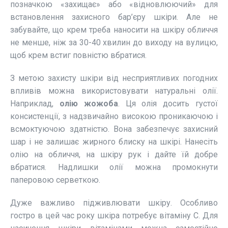
позначкою «захищає» або «відновлюючий» для
встановлення захисного бар’єру шкіри. Але не
забувайте, що крем треба наносити на шкіру обличчя
не менше, ніж за 30-40 хвилин до виходу на вулицю,
щоб крем встиг повністю вбратися.
З метою захисту шкіри від несприятливих погодних
впливів можна використовувати натуральні олії.
Наприклад,
олію жожоба
. Ця олія досить густої
консистенції, з надзвичайно високою проникаючою і
всмоктуючою здатністю. Вона забезпечує захисний
шар і не залишає жирного блиску на шкірі. Нанесіть
олію на обличчя, на шкіру рук і дайте їй добре
вбратися. Надлишки олії можна промокнути
паперовою серветкою.
Дуже важливо підживлювати шкіру. Особливо
гостро в цей час року шкіра потребує вітаміну С. Для