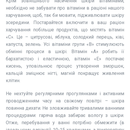
Крім зовнішнього насичення шкіри вітамінами,
необхідно не забувати про вітаміни в раціоні нашого
харчування, щоб, так би мовити, підживлювати шкіру
зсередини. Постарайтеся включити в ваш раціон
харчування побільше продуктів, що містять вітамін
«С». Це – цитрусові, яблука, солодкий перець, ківі,
капуста, зелень. Усі вітаміни групи «В» стимулюють
обмінні процеси в шкірі. Вітамін «А» робить її
бархатистою і еластичною, вітамін «Е» постачає
кисень, уповільнює процес утворення зморшок,
кальцій зміцнює нігті, магній покращує живлення
клітин.
Не нехтуйте регулярними прогулянками і активним
проводженням часу на свіжому повітрі – шкіра
повинна дихати. Не зловживайте тривалими ванними
процедурами: гаряча вода забирає вологу з шкіри.
Отже, перебування у ванні потрібно обмежити (в
ідеальному варіанті) 10-15 хвилинами, а температуру