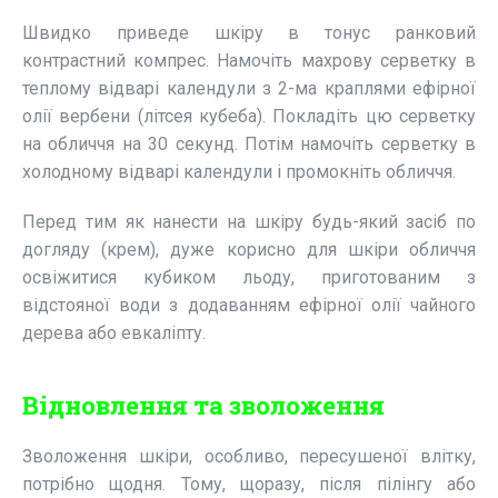
Швидко приведе шкіру в тонус ранковий
контрастний компрес. Намочіть махрову серветку в
теплому відварі календули з 2-ма краплями ефірної
олії вербени (літсея кубеба). Покладіть цю серветку
на обличчя на 30 секунд. Потім намочіть серветку в
холодному відварі календули і промокніть обличчя.
Перед тим як нанести на шкіру будь-який засіб по
догляду (крем), дуже корисно для шкіри обличчя
освіжитися кубиком льоду, приготованим з
відстояної води з додаванням ефірної олії чайного
дерева або евкаліпту.
Відновлення та зволоження
Зволоження шкіри, особливо, пересушеної влітку,
потрібно щодня. Тому, щоразу, після пілінгу або