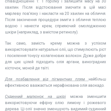
співвідношенні 1: 1 горілку і залишити масу на 30
хвилин. Після відстоювання змочити в цій масі
марлеву пов’язку і накласти на 20 хвилин на обличчя.
Після закінчення процедури змити з обличчя теплою
водою і нанести крем, сприяючий омолодженню
шкіри (наприклад, з вмістом ретинолу).
Так само, замість крему можна з успіхом
використовувати натуральні олії, що стимулюють ріст
і посилення тонусу колагенових волокон. Дуже добре
для цих цілей підходить олія аргани, виноградних
кісточок, моной де таїті.
Для позбавлення від пігментних плям
найбільш
ефективною вважається нерафінована олія авокадо.
Судинний малюнок на шкірі
можна зменшити
використовуючи ефірну олію лимону і рожевого
дерева. Ці олії значно зменшують видимий судинний