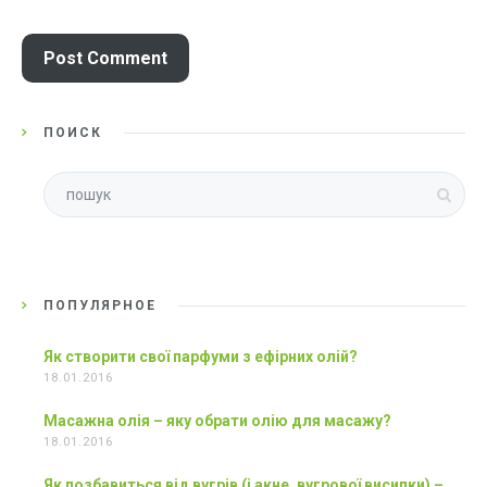
ПОИСК
ПОПУЛЯРНОЕ
Як створити свої парфуми з ефірних олій?
18.01.2016
Масажна олія – яку обрати олію для масажу?
18.01.2016
Як позбавиться від вугрів (і акне, вугрової висипки) –