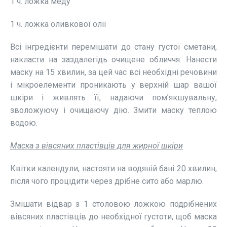
1 ч. ложка меду
1 ч. ложка оливкової олії
Всі інгредієнти перемішати до стану густої сметани,
накласти на заздалегідь очищене обличчя. Нанести
маску на 15 хвилин, за цей час всі необхідні речовини
і мікроелементи проникають у верхній шар вашої
шкіри і живлять її, надаючи пом’якшувальну,
зволожуючу і очищаючу дію. Змити маску теплою
водою.
Маска з вівсяних пластівців для жирної шкіри
Квітки календули, настояти на водяній бані 20 хвилин,
після чого процідити через дрібне сито або марлю.
Змішати відвар з 1 столовою ложкою подрібнених
вівсяних пластівців до необхідної густоти, щоб маска