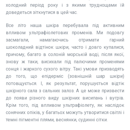
холодний період року і з якими труднощами їй
доведеться зіткнутися в цей час.
Все літо наша шкіра перебувала під активним
впливом ультрафіолетових променів. Ми подовгу
засмагали, намагаючись отримати гарний
шоколадний відтінок шкіри, часто і довго купалися,
причому, багато в солоній морській воді, після якої,
знову ж таки, висихали під палючими променями
сонця і жаркого сухого вітру. Такі умови призводять
до того, що епідерміс (зовнішній шар шкіри)
потовщується. І, як результат, порушується відтік
шкірного сала з сальних залоз. А це може призвести
до появи різного виду шкірних висипань і вугрів.
Крім того, під впливом ультрафіолету, як наслідок
сонячних опіків, у багатьох можуть утворитися світлі і
темні пігментні плями, веснянки, судинні сітки.