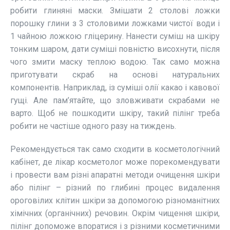
робити глиняні маски. Змішати 2 столові ложки
порошку глини з 3 столовими ложками чистої води і
1 чайною ложкою гліцерину. Нанести суміш на шкіру
тонким шаром, дати суміші повністю висохнути, після
чого змити маску теплою водою. Так само можна
приготувати скраб на основі натуральних
компонентів. Наприклад, із суміші олії какао і кавової
гущі. Але пам’ятайте, що зловживати скрабами не
варто. Щоб не пошкодити шкіру, такий пілінг треба
робити не частіше одного разу на тиждень.
Рекомендується так само сходити в косметологічний
кабінет, де лікар косметолог може порекомендувати
і провести вам різні апаратні методи очищення шкіри
або пілінг – різний по глибині процес видалення
ороговілих клітин шкіри за допомогою різноманітних
хімічних (органічних) речовин. Окрім чищення шкіри,
пілінг допоможе впоратися і з різними косметичними