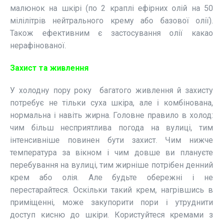
малюнок на шкірі (по 2 краплі ефірних олій на 50
мілілітрів нейтрального крему або базової олії).
Також ефективним є застосування олії какао
нерафінованої.
Захист та живлення
У холодну пору року багатого живлення й захисту
потребує не тільки суха шкіра, але і комбінована,
нормальна і навіть жирна. Головне правило в холод:
чим більш несприятлива погода на вулиці, тим
інтенсивніше повинен бути захист. Чим нижче
температура за вікном і чим довше ви плануєте
перебування на вулиці, тим жирніше потрібен денний
крем або олія. Але будьте обережні і не
перестарайтеся. Оскільки такий крем, нагрівшись в
приміщенні, може закупорити пори і утруднити
доступ кисню до шкіри. Користуйтеся кремами з