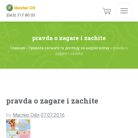
pravda o zagare i zachite
Главная
»
Правила засмаги та догляду за шкірою влітку
»
pravda o
zagare i zachite
pravda o zagare i zachite
by
Мастер Ойл
07.07.2016