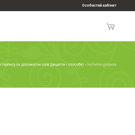
Особистий кабінет
 герпесу за допомогою олій (рецепти і способи)
»
lechenie-gerpesa