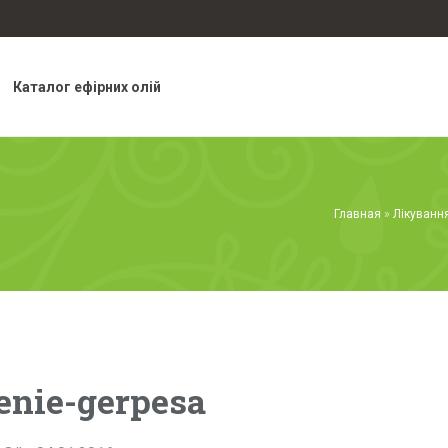
Каталог ефірних олій
Главная
»
Лікування
enie-gerpesa