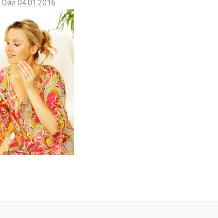
 Ойл
04.01.2016