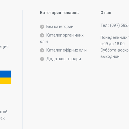
Категории товаров
О нас
Тел.: (097) 582
Без категории
Каталог органічних
Понедельник-
олій
с 09 до 18:00
укция
Каталог ефірних олій
Суббота-воскр
выходной
Додаткові товари
.
чтой.
как