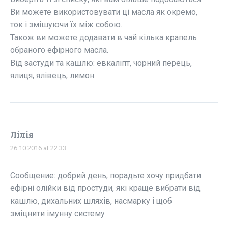
Ви можете використовувати ці масла як окремо,
ток і змішуючи їх між собою.
Також ви можете додавати в чай кілька крапель
обраного ефірного масла.
Від застуди та кашлю: евкаліпт, чорний перець,
ялиця, ялівець, лимон.
Лілія
26.10.2016 at 22:33
Сообщение: добрий день, порадьте хочу придбати
ефірні олійки від простуди, які краще вибрати від
кашлю, дихальних шляхів, насмарку і щоб
зміцнити імунну систему