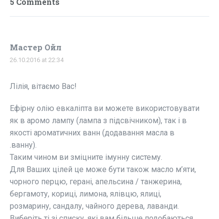
5 Comments
Мастер Ойл
26.10.2016 at 22:34
Лілія, вітаємо Вас!
Ефірну олію евкаліпта ви можете використовувати
як в аромо лампу (лампа з підсвічником), так і в
якості ароматичних ванн (додавання масла в
.ванну).
Таким чином ви зміцните імунну систему.
Для Ваших цілей це може бути також масло м’яти,
чорного перцю, герані, апельсина / танжерина,
бергамоту, кориці, лимона, ялівцю, ялиці,
розмарину, сандалу, чайного дерева, лаванди.
Виберіть ті зі списку, які вам більше подобаються.