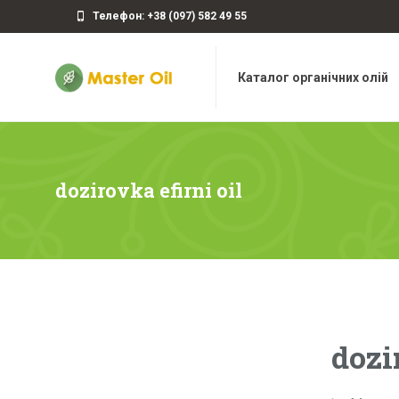
Телефон: +38 (097) 582 49 55
Каталог органічних олій
dozirovka efirni oil
dozi