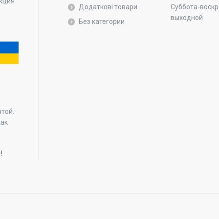
укция
Додаткові товари
Суббота-воскр
выходной
Без категории
.
чтой.
как
!