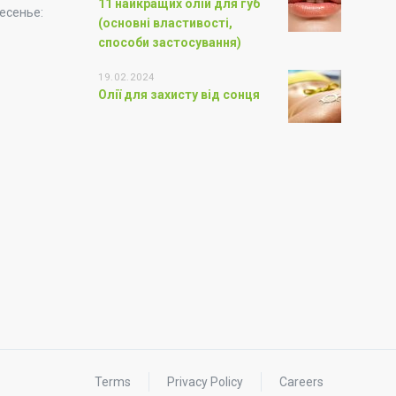
11 найкращих олій для губ
есенье:
(основні властивості,
способи застосування)
19.02.2024
Олії для захисту від сонця
Terms
Privacy Policy
Careers