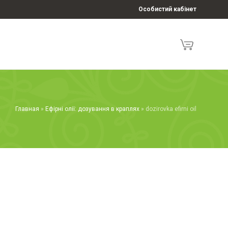
Особистий кабінет
Главная
»
Ефірні олії: дозування в краплях
»
dozirovka efirni oil