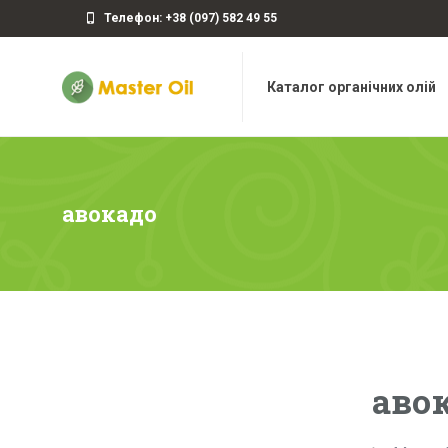
Телефон: +38 (097) 582 49 55
Каталог органічних олій
авокадо
аво