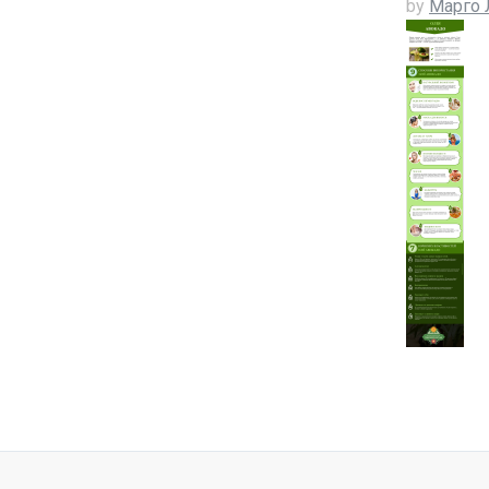
by
Марго 