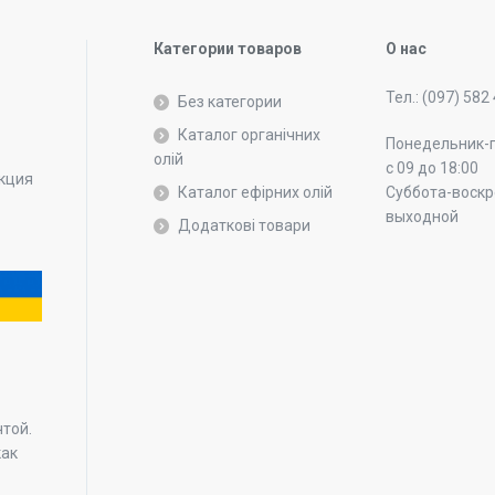
Категории товаров
О нас
Тел.: (097) 582
Без категории
Каталог органічних
Понедельник-
олій
с 09 до 18:00
укция
Каталог ефірних олій
Суббота-воскр
выходной
Додаткові товари
.
чтой.
как