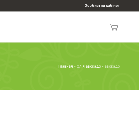
Особистий кабінет
Главная
»
Олія авокадо
»
авокадо