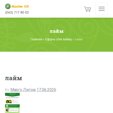
лайм
Главная
»
Ефірна олія лайму
»
лайм
лайм
by
Марго Лигіна
17.06.2026