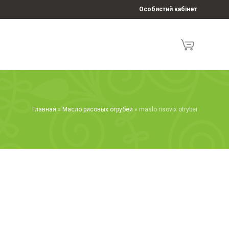
Особистий кабінет
Главная
»
Масло рисовых отрубей
»
maslo risovix otrybei