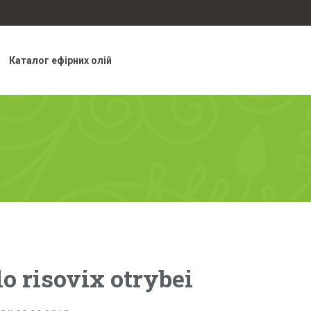
Каталог ефірних олій
o risovix otrybei