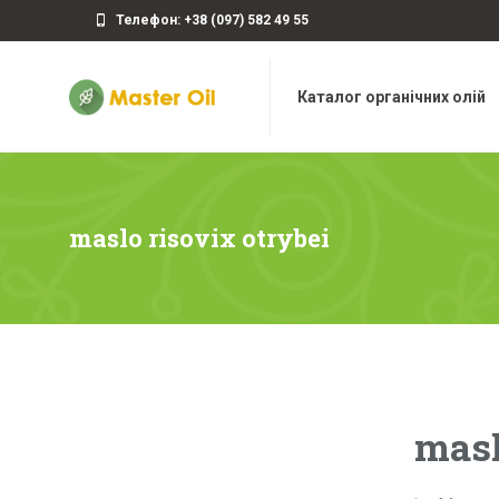
Телефон: +38 (097) 582 49 55
Каталог органічних олій
maslo risovix otrybei
masl