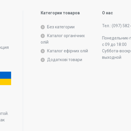
Категории товаров
О нас
Тел.: (097) 582
Без категории
Каталог органічних
Понедельник-
олій
с 09 до 18:00
укция
Каталог ефірних олій
Суббота-воскр
выходной
Додаткові товари
.
чтой.
как