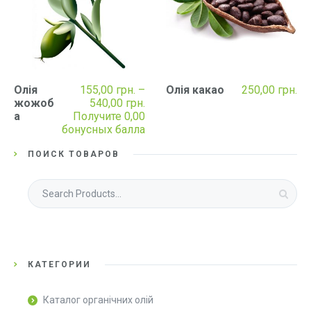
Олія
155,00
грн.
–
Олія какао
250,00
грн.
Price
жожоб
540,00
грн.
range:
а
Получите 0,00
155,00 грн.
бонусных балла
through
540,00 грн.
ПОИСК ТОВАРОВ
Шукати:
КАТЕГОРИИ
Каталог органічних олій