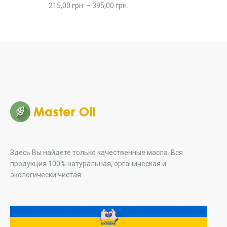
Rated
5.00
Price
215,00
грн.
–
395,00
грн.
out of 5
range:
215,00 грн.
through
395,00 грн.
Здесь Вы найдете только качественные масла. Вся
продукция 100% натуральная, органическая и
экологически чистая.