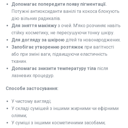
Допомагає попередити появу пігментації.
Потужні антиоксиданти ванілі та кокоса блокують
дію вільних радикалів.
Для зняття макіяжу
з очей. М’яко розчиняє навіть
стійку косметику, не пересушуючи тонку шкіру.
Для догляду за шкірою
дітей та новонароджених.
Запобігає утворенню розтяжок
при вагітності
або при зміні ваги, підвищуючи еластичність
тканин.
Допомагає знизити температуру тіла
після
лазневих процедур.
Способи застосування:
У чистому вигляді;
У складі сумішей з іншими жирними чи ефірними
оліями;
У суміші з іншими косметичними засобами;