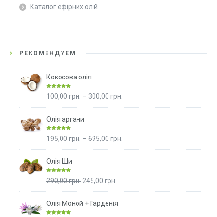
Каталог ефірних олій
РЕКОМЕНДУЕМ
Кокосова олія
Rated
4.96
Price
100,00
грн.
–
300,00
грн.
out of 5
range:
100,00 грн.
Олія аргани
through
Rated
4.98
Price
195,00
грн.
–
695,00
грн.
300,00 грн.
out of 5
range:
195,00 грн.
Олія Ши
through
Rated
5.00
Original
Current
290,00
грн.
245,00
грн.
695,00 грн.
out of 5
price
price
was:
is:
Олія Моной + Гарденія
290,00 грн..
245,00 грн..