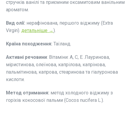
стручків ванілі та приємним оксамитовим ванільним
ароматом.
Вид олії:
нерафінована, першого віджиму (Extra
Virgin).
детальніше →
).
Країна походження:
Таїланд.
Активні речовини
: Вітаміни: А, С, Е. Лауринова,
міристинова, олеїнова, капрілова, капрінова,
пальмітинова, капрова, стеаринова та гіалуронова
кислоти.
Метод отримання:
метод холодного віджиму з
горіхів кокосової пальми (Cocos nucifera L.).