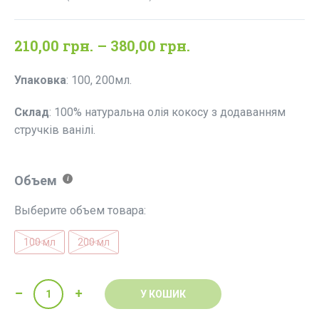
Rated
19
5.00
out of 5
based on
customer
Price
210,00
грн.
–
380,00
грн.
ratings
range:
Упаковка
: 100, 200мл.
210,00 грн.
through
Склад
: 100% натуральна олія кокосу з додаванням
стручків ванілі.
380,00 грн.
Объем
Выберите объем товара:
100 мл
200 мл
Олія
У КОШИК
"Кокос