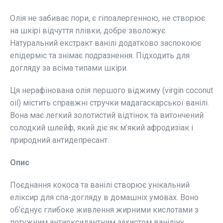
Олія не забиває пори, є гіпоалергенною, не створює
на шкірі відчуття плівки, добре зволожує.
Натуральний екстракт ванілі додатково заспокоює
епідерміс та знімає подразнення. Підходить для
догляду за всіма типами шкіри.
Ця нерафінована олія першого віджиму (virgin coconut
oil) містить справжні стручки мадагаскарської ванілі.
Вона має легкий золотистий відтінок та витончений
солодкий шлейф, який діє як м’який афродизіак і
природний антидепресант.
Опис
Поєднання кокоса та ванілі створює унікальний
еліксир для спа-догляду в домашніх умовах. Воно
об’єднує глибоке живлення жирними кислотами з
потужним антиоксидантним захистом ваніліну.