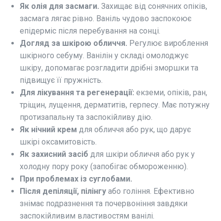
Як олія для засмаги.
Захищає від сонячних опіків,
засмага лягає рівно. Ваніль чудово заспокоює
епідерміс після перебування на сонці.
Догляд за шкірою обличчя.
Регулює вироблення
шкірного себуму. Ванілін у складі омолоджує
шкіру, допомагає розгладити дрібні зморшки та
підвищує її пружність.
Для лікування та регенерації:
екземи, опіків, ран,
тріщин, лущення, дерматитів, герпесу. Має потужну
протизапальну та заспокійливу дію.
Як нічний крем
для обличчя або рук, що дарує
шкірі оксамитовість.
Як захисний засіб
для шкіри обличчя або рук у
холодну пору року (запобігає обмороженню).
При проблемах із суглобами.
Після депіляції, пілінгу
або гоління. Ефективно
знімає подразнення та почервоніння завдяки
заспокійливим властивостям ванілі.