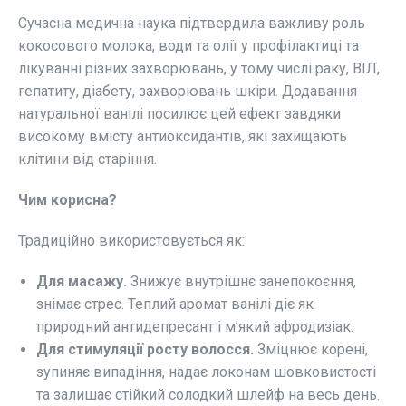
Сучасна медична наука підтвердила важливу роль
кокосового молока, води та олії у профілактиці та
лікуванні різних захворювань, у тому числі раку, ВІЛ,
гепатиту, діабету, захворювань шкіри. Додавання
натуральної ванілі посилює цей ефект завдяки
високому вмісту антиоксидантів, які захищають
клітини від старіння.
Чим корисна?
Традиційно використовується як:
Для масажу.
Знижує внутрішнє занепокоєння,
знімає стрес. Теплий аромат ванілі діє як
природний антидепресант і м’який афродизіак.
Для стимуляції росту волосся.
Зміцнює корені,
зупиняє випадіння, надає локонам шовковистості
та залишає стійкий солодкий шлейф на весь день.