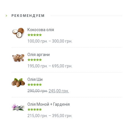
РЕКОМЕНДУЕМ
Кокосова олія
Rated
4.96
Price
100,00
грн.
–
300,00
грн.
out of 5
range:
100,00 грн.
Олія аргани
through
Rated
4.98
Price
195,00
грн.
–
695,00
грн.
300,00 грн.
out of 5
range:
195,00 грн.
Олія Ши
through
Rated
5.00
Original
Current
290,00
грн.
245,00
грн.
695,00 грн.
out of 5
price
price
was:
is:
Олія Моной + Гарденія
290,00 грн..
245,00 грн..
Rated
5.00
Price
215,00
грн.
–
395,00
грн.
out of 5
range:
215,00 грн.