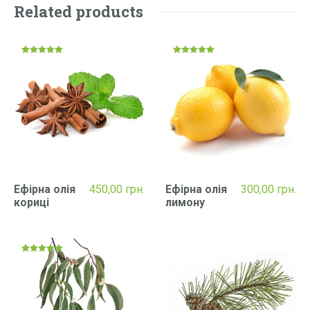
Related products
Rated
Rated
5.00
5.00
out of 5
out of 5
Ефірна олія
450,00
грн.
Ефірна олія
300,00
грн.
кориці
лимону
Rated
5.00
out of 5