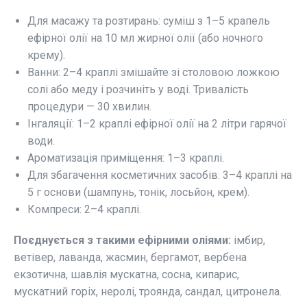
Для масажу та розтирань: суміш з 1–5 крапель
ефірної олії на 10 мл жирної олії (або ночного
крему).
Ванни: 2–4 краплі змішайте зі столовою ложкою
солі або меду і розчиніть у воді. Тривалість
процедури — 30 хвилин.
Інгаляції: 1–2 краплі ефірної олії на 2 літри гарячої
води.
Ароматизація приміщення: 1–3 краплі.
Для збагачення косметичних засобів: 3–4 краплі на
5 г основи (шампунь, тонік, лосьйон, крем).
Компреси: 2–4 краплі.
Поєднується з такими ефірними оліями:
імбир,
ветівер, лаванда, жасмин, бергамот, вербена
екзотична, шавлія мускатна, сосна, кипарис,
мускатний горіх, неролі, троянда, сандал, цитронела.