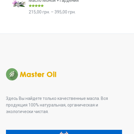
Масло Моной + Гардения
290,00 грн..
Оценка
5.00
Диапазон
215,00
грн.
–
395,00
грн.
из 5
цен:
215,00 грн.
–
395,00 грн.
Здесь Вы найдете только качественные масла. Вся
продукция 100% натуральная, органическая и
экологически чистая.