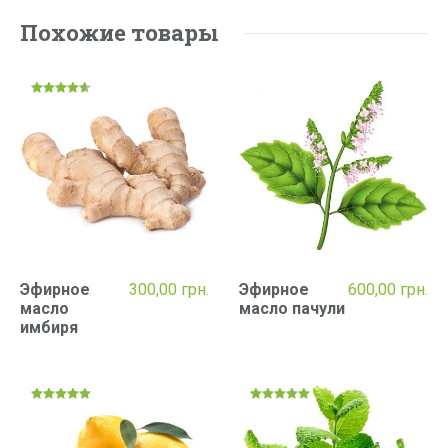
Похожие товары
Оценка
4.50
из 5
Эфирное
300,00
грн.
Эфирное
600,00
грн.
масло
масло пачули
имбиря
Оценка
Оценка
5.00
5.00
из 5
из 5