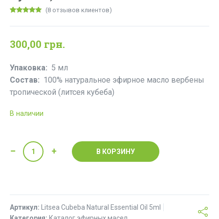
(
8
отзывов клиентов)
Рейтинг
7
5.00
из 5 на
основе
опроса
300,00
грн.
пользователей
Упаковка:
5 мл
Состав:
100% натуральное эфирное масло вербены
тропической (литсея кубеба)
В наличии
Количество
В КОРЗИНУ
товара
Эфирное
масло
вербены
Артикул:
(литсея
Litsea Cubeba Natural Essential Oil 5ml
Категория:
Каталог эфирных масел