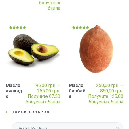
–
бонусных
205,00 грн.
балла
Оценка
Оценка
4.94
5.00
из 5
из 5
Масло
95,00
грн.
–
Масло
250,00
грн.
–
Диапазон
Ди
авокад
255,00
грн.
баобаб
850,00
грн.
цен:
це
о
Получите 67,50
а
Получите 125,00
95,00 грн.
25
бонусных балла
бонусных балла
–
–
255,00 грн.
85
ПОИСК ТОВАРОВ
Искать: