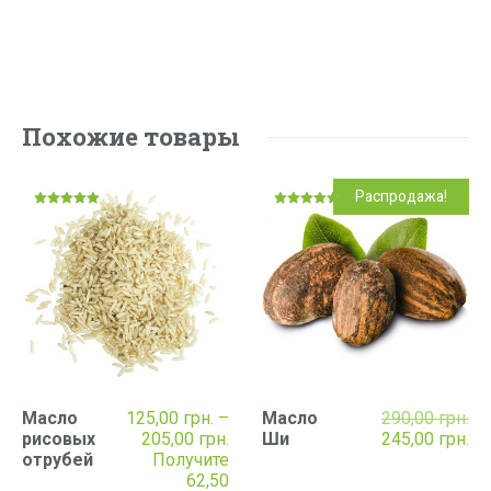
Похожие товары
Распродажа!
Оценка
Оценка
5.00
5.00
из 5
из 5
Пе
Масло
125,00
грн.
–
Масло
290,00
грн.
Диапазон
це
Те
рисовых
205,00
грн.
Ши
245,00
грн.
цен:
со
це
отрубей
Получите
125,00 грн.
290
245
62,50