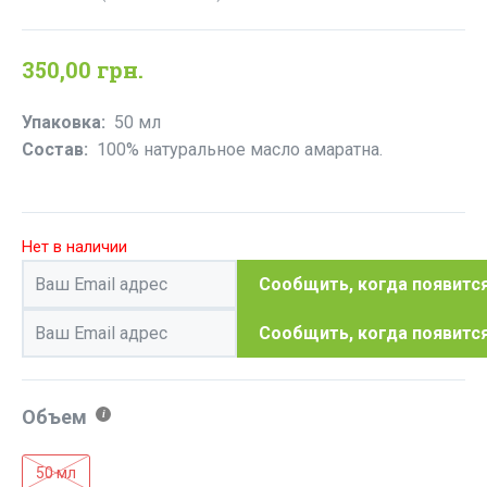
Рейтинг
1
5.00
из 5 на
основе
опроса
350,00
грн.
пользователя
Упаковка:
50 мл
Состав:
100% натуральное масло амаратна.
Нет в наличии
Объем
50 мл